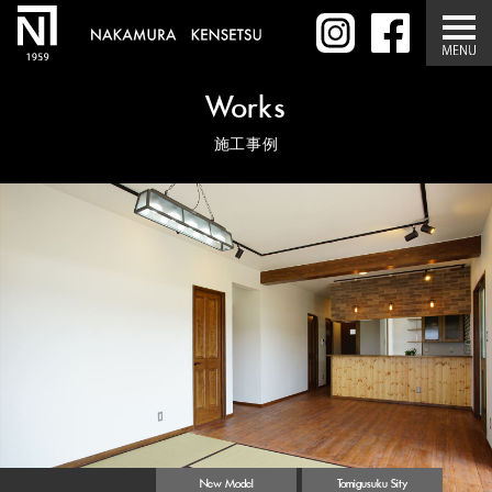
Works
施工事例
New Model
Tomigusuku Sity