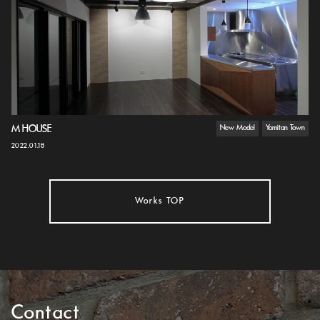
M HOUSE
New Model
Yomitan Town
2022.01.18
Works TOP
Contact