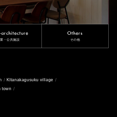
architecture
Others
業・公共施設
その他
n
KItanakagusuku village
n town