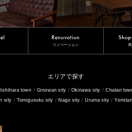
el
Renovation
Shop-
リノベーション
商
エリアで探す
ishihara town
Ginowan sity
Okinawa sity
Chatan tow
n sity
Tomigusuku sity
Nago sity
Uruma sity
Yomita