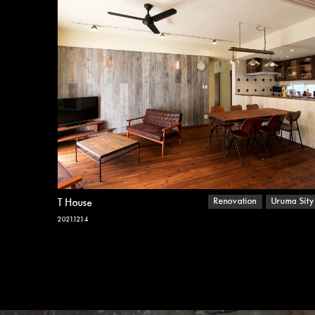
Renovation
Uruma Sity
T House
2021.12.14