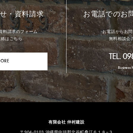
せ・資料請求
お電話でのお
資料請求のフォーム
お電話からお問
連絡はこちら
無料相談会
TEL. 0
ORE
Business 
有限会社 仲村建設
〒904-0103
沖縄県中頭郡北谷町桑江６１８−３