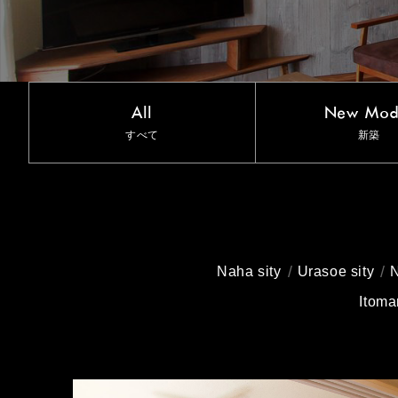
All
New Mod
すべて
新築
Naha sity
Urasoe sity
N
Itoma