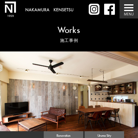
Works
施工事例
Renovation
Uruma Sity