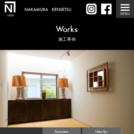
Works
施工事例
Renovation
Naha Sity